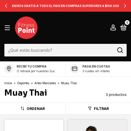
ENVÍOS GRATIS A TODO EL PAÍS EN COMPRAS SUPERIORES A $100.000
0
RECIBÍ TU COMPRA
PAGA EN CUOTAS
O retirala por nuestras Suc.
3 cuotas sin interés
Inicio
>
Deportes
>
Artes Marciales
>
Muay Thai
Muay Thai
3 productos
ORDENAR
FILTRAR