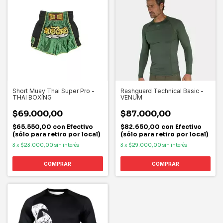
Short Muay Thai Super Pro -
Rashguard Technical Basic -
THAI BOXING
VENUM
$69.000,00
$87.000,00
$65.550,00
con
Efectivo
$82.650,00
con
Efectivo
(sólo para retiro por local)
(sólo para retiro por local)
3
x
$23.000,00
sin interés
3
x
$29.000,00
sin interés
COMPRAR
COMPRAR