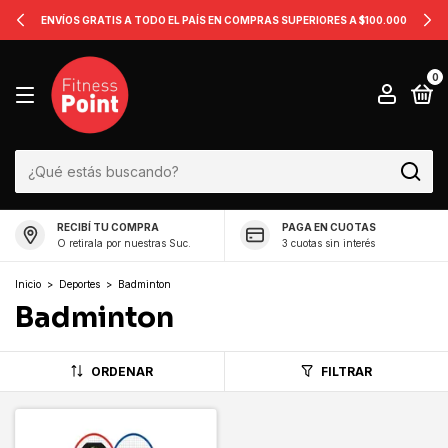
ENVÍOS GRATIS A TODO EL PAÍS EN COMPRAS SUPERIORES A $100.000
0
RECIBÍ TU COMPRA
PAGA EN CUOTAS
O retirala por nuestras Suc.
3 cuotas sin interés
Inicio
>
Deportes
>
Badminton
Badminton
ORDENAR
FILTRAR