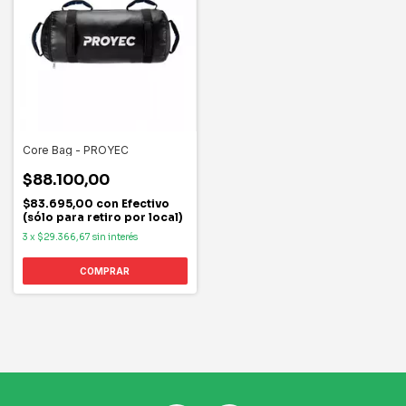
Core Bag - PROYEC
$88.100,00
$83.695,00
con
Efectivo
(sólo para retiro por local)
3
x
$29.366,67
sin interés
COMPRAR