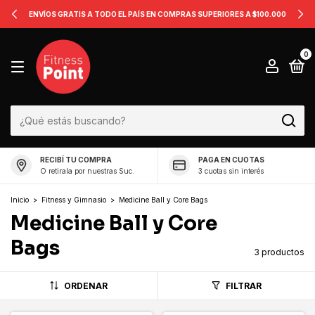
ENVÍOS GRATIS A TODO EL PAÍS EN COMPRAS SUPERIORES A $100.000
0
RECIBÍ TU COMPRA
PAGA EN CUOTAS
O retirala por nuestras Suc.
3 cuotas sin interés
Inicio
>
Fitness y Gimnasio
>
Medicine Ball y Core Bags
Medicine Ball y Core
Bags
3 productos
ORDENAR
FILTRAR