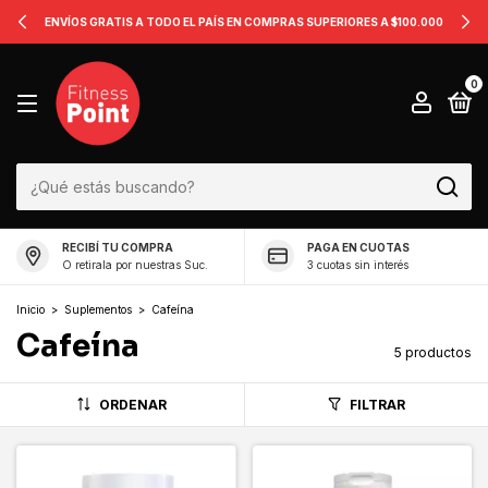
ENVÍOS GRATIS A TODO EL PAÍS EN COMPRAS SUPERIORES A $100.000
0
RECIBÍ TU COMPRA
PAGA EN CUOTAS
O retirala por nuestras Suc.
3 cuotas sin interés
Inicio
>
Suplementos
>
Cafeína
Cafeína
5 productos
ORDENAR
FILTRAR