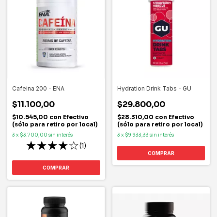
Cafeina 200 - ENA
Hydration Drink Tabs - GU
$11.100,00
$29.800,00
$10.545,00
con
Efectivo
$28.310,00
con
Efectivo
(sólo para retiro por local)
(sólo para retiro por local)
3
x
$3.700,00
sin interés
3
x
$9.933,33
sin interés
(1)
COMPRAR