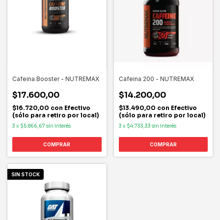
Cafeina Booster - NUTREMAX
Cafeina 200 - NUTREMAX
$17.600,00
$14.200,00
$16.720,00
con
Efectivo
$13.490,00
con
Efectivo
(sólo para retiro por local)
(sólo para retiro por local)
3
x
$5.866,67
sin interés
3
x
$4.733,33
sin interés
SIN STOCK