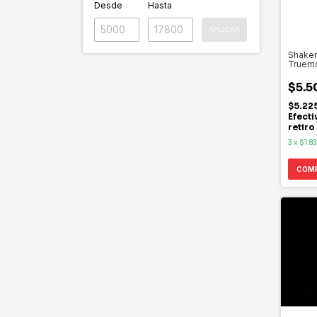
Desde
Hasta
APLICAR
Shaker
Truem
$5.5
$5.22
Efecti
retiro
3
x
$1.8