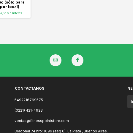
vo (sólo para
 por local)
33,33
sin interés
CONTACTANOS
NE
5492216769575
(0221) 421-4923
ventas@fitnesspointstore.com
Diagonal 74 nro: 1099 (esq 6), La Plata , Buenos Aires.