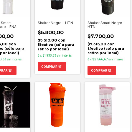
 Smart
Shaker Negro - HTN
Shaker Smart Negro -
ade - ENA
HTN
$5.800,00
00,00
$7.700,00
$5.510,00
con
5,00
con
$7.315,00
con
Efectivo (sólo para
vo (sólo para
Efectivo (sólo para
retiro por local)
 por local)
retiro por local)
3
x
$1.933,33
sin interés
33,33
sin interés
3
x
$2.566,67
sin interés