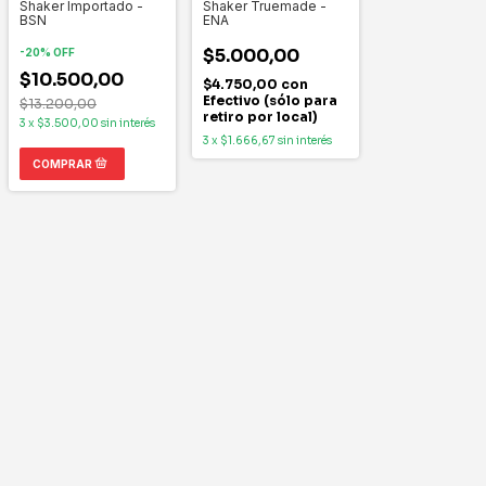
Shaker Importado -
Shaker Truemade -
BSN
ENA
$5.000,00
-
20
%
OFF
$10.500,00
$4.750,00
con
Efectivo (sólo para
$13.200,00
retiro por local)
3
x
$3.500,00
sin interés
3
x
$1.666,67
sin interés