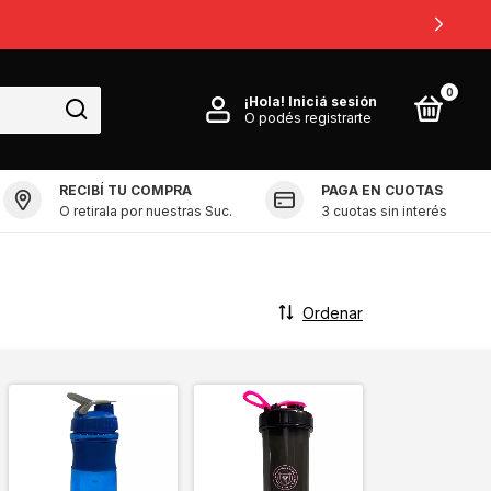
0
0
¡Hola!
Iniciá sesión
O podés registrarte
RECIBÍ TU COMPRA
PAGA EN CUOTAS
O retirala por nuestras Suc.
3 cuotas sin interés
Ordenar