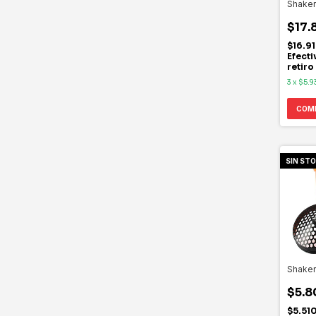
Shaker
$17.
$16.9
Efecti
retiro
3
x
$5.9
COM
SIN ST
Shaker
$5.8
$5.51