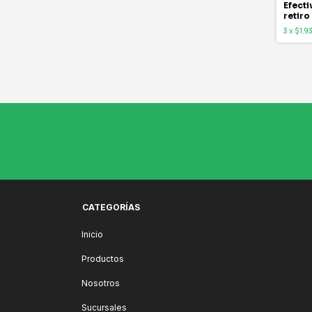
Efecti
retiro
3
x
$1.9
CATEGORÍAS
Inicio
Productos
Nosotros
Sucursales