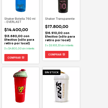
Shaker Botella 760 ml
Shaker Transparente
- EVERLAST
$17.800,00
$14.400,00
$16.910,00
con
$13.680,00
con
Efectivo (sólo para
Efectivo (sólo para
retiro por local)
retiro por local)
3
x
$5.933,33
sin interés
3
x
$4.800,00
sin interés
COMPRAR
COMPRAR
SIN STOCK