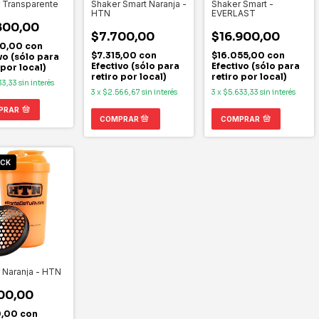
 Transparente
Shaker Smart Naranja -
Shaker Smart -
HTN
EVERLAST
800,00
$7.700,00
$16.900,00
10,00
con
$7.315,00
con
$16.055,00
con
vo (sólo para
Efectivo (sólo para
Efectivo (sólo para
 por local)
retiro por local)
retiro por local)
33,33
sin interés
3
x
$2.566,67
sin interés
3
x
$5.633,33
sin interés
PRAR
COMPRAR
OCK
 Naranja - HTN
00,00
0,00
con