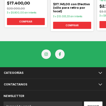
-
10
$17.400,00
$37.145,00
con
Efectivo
$2
(sólo para retiro por
$20.000,00
local)
$3.
3
x
$5.800,00
sin interés
3
x
$
3
x
$13.033,33
sin interés
COMPRAR
CATEGORÍAS
CONTACTANOS
NEWSLETTER