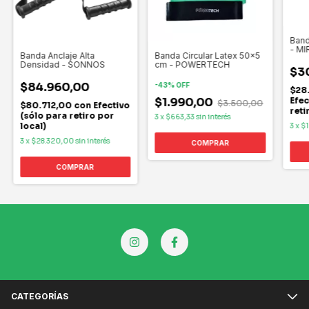
Band
- MI
Banda Anclaje Alta
Banda Circular Latex 50x5
Densidad - SONNOS
cm - POWERTECH
$3
$84.960,00
-
43
%
OFF
$28
Efec
$1.990,00
$3.500,00
$80.712,00
con
Efectivo
reti
(sólo para retiro por
3
x
$663,33
sin interés
local)
3
x
$
3
x
$28.320,00
sin interés
COMPRAR
CATEGORÍAS