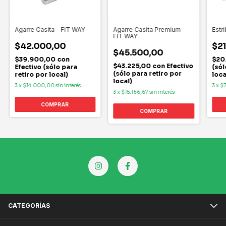
Agarre Casita - FIT WAY
Agarre Casita Premium -
Estr
FIT WAY
$42.000,00
$2
$45.500,00
$39.900,00
con
$20
$43.225,00
con
Efectivo
Efectivo (sólo para
(sól
(sólo para retiro por
retiro por local)
loca
local)
3
x
$14.000,00
sin interés
3
x
$
3
x
$15.166,67
sin interés
CATEGORÍAS