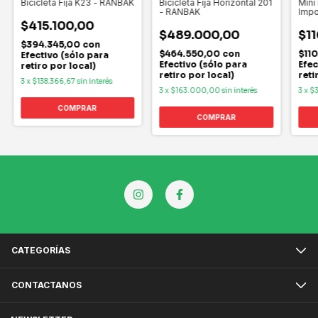
Bicicleta Fija K23 - RANBAK
Bicicleta Fija Horizontal 201
Mini
- RANBAK
Impo
$415.100,00
$489.000,00
$11
$394.345,00
con
$464.550,00
con
$11
Efectivo (sólo para
Efectivo (sólo para
Efec
retiro por local)
retiro por local)
reti
3
x
$138.366,67
sin interés
3
x
$163.000,00
sin interés
3
x
$3
CATEGORÍAS
CONTACTANOS