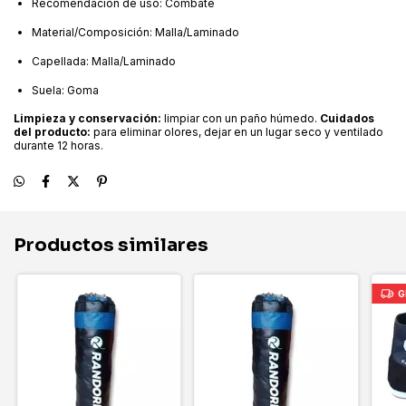
Recomendación de uso: Combate
Material/Composición: Malla/Laminado
Capellada: Malla/Laminado
Suela: Goma
Limpieza y conservación:
limpiar con un paño húmedo.
Cuidados
del producto:
para eliminar olores, dejar en un lugar seco y ventilado
durante 12 horas.
Productos similares
G