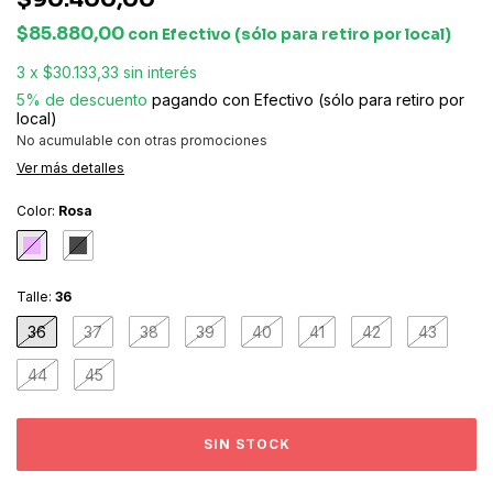
$85.880,00
con
Efectivo (sólo para retiro por local)
3
x
$30.133,33
sin interés
5% de descuento
pagando con Efectivo (sólo para retiro por
local)
No acumulable con otras promociones
Ver más detalles
Color:
Rosa
Talle:
36
36
37
38
39
40
41
42
43
44
45