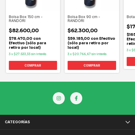
Bolsa Box 150 cm -
Bolsa Box 90 cm -
Bota
RANDORI
RANDORI
$1
$82.600,00
$62.300,00
$16
$78.470,00
con
$59.185,00
con
Efectivo
Efec
Efectivo (sólo para
(sólo para retiro por
reti
retiro por local)
local)
3
x
$5
3
x
$27.533,33
sin interés
3
x
$20.766,67
sin interés
CATEGORÍAS