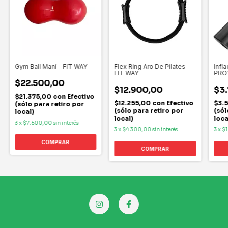
Gym Ball Maní - FIT WAY
Flex Ring Aro De Pilates -
Infl
FIT WAY
PRO
$22.500,00
$12.900,00
$3
$21.375,00
con
Efectivo
$12.255,00
con
Efectivo
$3.
(sólo para retiro por
(sólo para retiro por
(sól
local)
local)
loca
3
x
$7.500,00
sin interés
3
x
$4.300,00
sin interés
3
x
$1