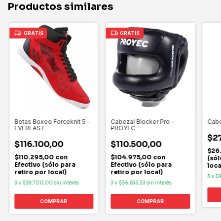
Productos similares
GRATIS
GRATIS
Botas Boxeo Forceknit 5 -
Cabezal Blocker Pro -
Cabe
EVERLAST
PROYEC
$2
$116.100,00
$110.500,00
$26
$110.295,00
con
$104.975,00
con
(sól
Efectivo (sólo para
Efectivo (sólo para
loca
retiro por local)
retiro por local)
3
x
$9
3
x
$38.700,00
sin interés
3
x
$36.833,33
sin interés
COMPRAR
COMPRAR