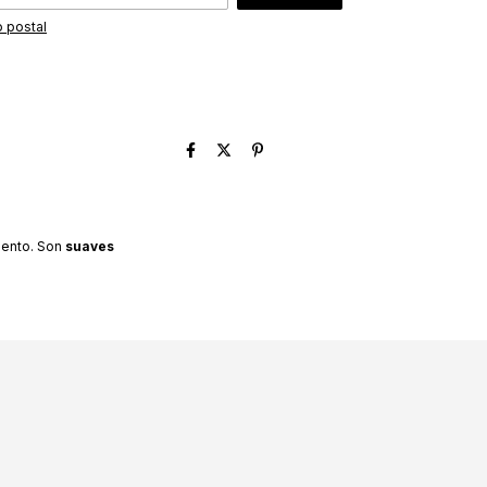
 postal
iento. Son
suaves