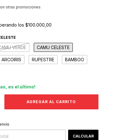
on otras promociones
perando los
$100.000,00
CELESTE
CAMU VERDE
CAMU CELESTE
ARCOIRIS
RUPESTRE
BAMBOO
das, es el último!
CAMBIAR CP
 CP:
envío
CALCULAR