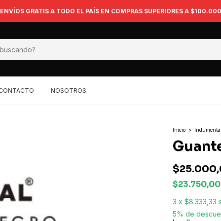
ENVÍOS GRATIS A TODO EL PAÍS EN COMPRAS SUPERIORES A $100.00
CONTACTO
NOSOTROS
Inicio
>
Indumenta
Guante
$25.000
$23.750,0
3
x
$8.333,33
5% de descue