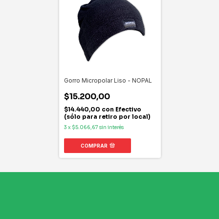
Gorro Micropolar Liso - NOPAL
$15.200,00
$14.440,00
con
Efectivo
(sólo para retiro por local)
3
x
$5.066,67
sin interés
COMPRAR