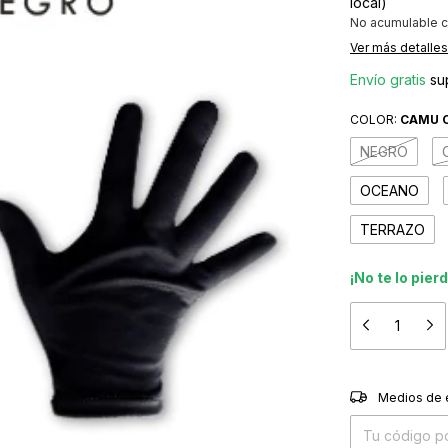
local)
No acumulable c
Ver más detalles
Envío gratis
su
COLOR:
CAMU 
NEGRO
OCEANO
TERRAZO
¡No te lo pier
Entregas para el
Medios de 