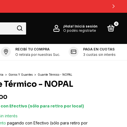
0
0
¡Hola!
Iniciá sesión
O podés registrarte
RECIBÍ TU COMPRA
PAGA EN CUOTAS
O retirala por nuestras Suc.
3 cuotas sin interés
ria
>
Gorros Y Guantes
>
Guante Térmico - NOPAL
 Térmico - NOPAL
,00
0
con
Efectivo (sólo para retiro por local)
sin interés
nto
pagando con Efectivo (sólo para retiro por