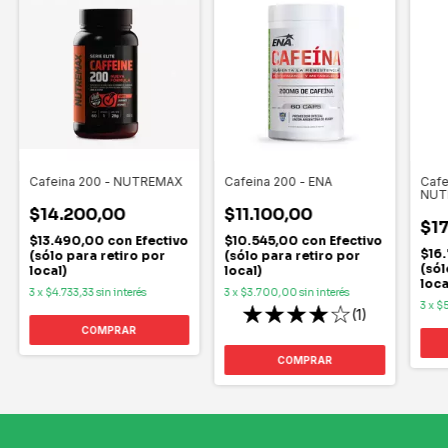
Cafeina 200 - NUTREMAX
Cafeina 200 - ENA
Cafe
NUT
$14.200,00
$11.100,00
$1
$13.490,00
con
Efectivo
$10.545,00
con
Efectivo
$16
(sólo para retiro por
(sólo para retiro por
(sól
local)
local)
loca
3
x
$4.733,33
sin interés
3
x
$3.700,00
sin interés
3
x
$5
(1)