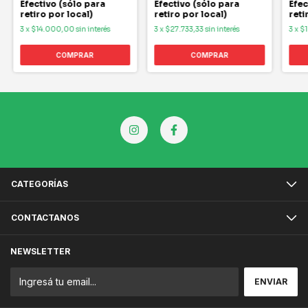
Efectivo (sólo para
Efectivo (sólo para
Efec
retiro por local)
retiro por local)
reti
3
x
$14.000,00
sin interés
3
x
$27.733,33
sin interés
3
x
$1
CATEGORÍAS
CONTACTANOS
NEWSLETTER