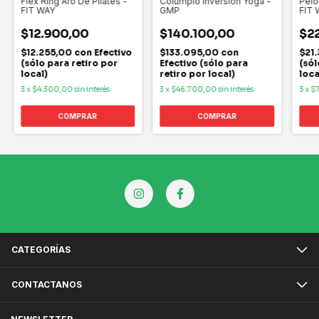
Flex Ring Aro De Pilates -
Columpio Inversión Yoga -
Pelo
FIT WAY
GMP
FIT 
$12.900,00
$140.100,00
$2
$12.255,00
con
Efectivo
$133.095,00
con
$21
(sólo para retiro por
Efectivo (sólo para
(sól
local)
retiro por local)
loca
3
x
$4.300,00
sin interés
3
x
$46.700,00
sin interés
3
x
$
CATEGORÍAS
CONTACTANOS