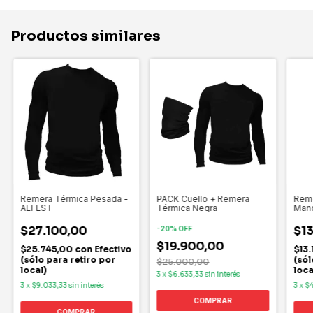
Productos similares
Remera Térmica Pesada -
PACK Cuello + Remera
Reme
ALFEST
Térmica Negra
Man
$27.100,00
$1
-
20
%
OFF
$19.900,00
$25.745,00
con
Efectivo
$13
(sólo para retiro por
(sól
$25.000,00
local)
loca
3
x
$6.633,33
sin interés
3
x
$9.033,33
sin interés
3
x
$
COMPRAR
COMPRAR