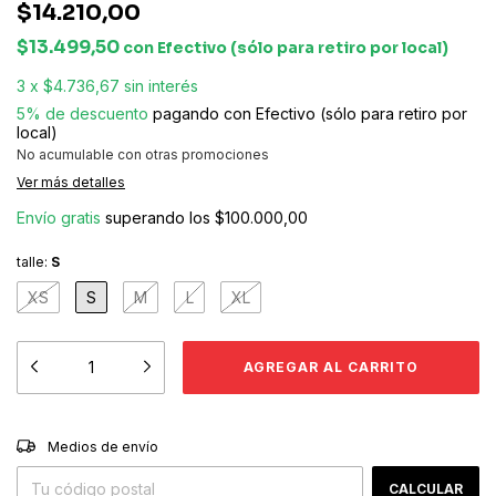
$14.210,00
$13.499,50
con
Efectivo (sólo para retiro por local)
3
x
$4.736,67
sin interés
5% de descuento
pagando con Efectivo (sólo para retiro por
local)
No acumulable con otras promociones
Ver más detalles
Envío gratis
superando los
$100.000,00
talle:
S
XS
S
M
L
XL
CAMBIAR CP
Entregas para el CP:
Medios de envío
CALCULAR