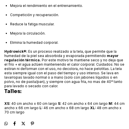
Mejora el rendimiento en el entrenamiento.
Competición y recuperación.
Reduce la fatiga muscular.
Mejora la circulación.
Elimina la humedad corporal.
Hydrowick®:
Es un proceso realizado a la tela, que permite que la
humedad de la piel sea absorbida y evaporada permitiendo
mayor
regulación térmica.
Por este motivo te mantiene seco y no deja que
el frío + el agua actúen manteniendo el calor corporal.
Cuidados: No se
estiran ni deforman con el uso, no decolora, no hace pelotitas. La tela
esta siempre igual con el paso del tiempo y uso intenso. Se lava en
lavarropas lavado normal o a mano (solo con jabones líquidos o en
polvo, no de pasta/pan), y siempre con agua fría, no mas de 40º tanto
para lavado o secado con calor.
Talles:
XS:
40 cm ancho x 60 cm largo
S:
42 cm ancho x 64 cm largo
M:
44 cm
ancho x 66 cm largo
L:
46 cm ancho x 68 cm largo
XL:
48 cm ancho x
70 cm largo