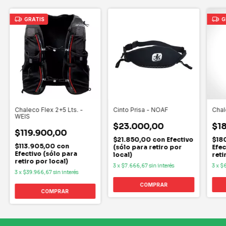
GRATIS
G
Chaleco Flex 2+5 Lts. -
Cinto Prisa - NOAF
Chal
WEIS
$23.000,00
$1
$119.900,00
$21.850,00
con
Efectivo
$18
$113.905,00
con
(sólo para retiro por
Efec
Efectivo (sólo para
local)
reti
retiro por local)
3
x
$7.666,67
sin interés
3
x
$
3
x
$39.966,67
sin interés
COMPRAR
COMPRAR