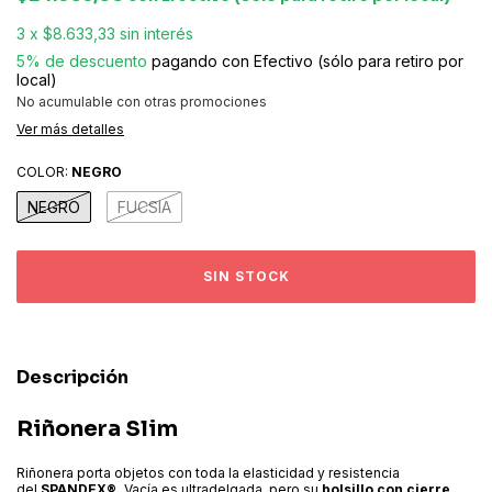
3
x
$8.633,33
sin interés
5% de descuento
pagando con Efectivo (sólo para retiro por
local)
No acumulable con otras promociones
Ver más detalles
COLOR:
NEGRO
NEGRO
FUCSIA
Descripción
Riñonera Slim
Riñonera porta objetos con toda la elasticidad y resistencia
del
SPANDEX®.
Vacía es ultradelgada, pero su
bolsillo con cierre