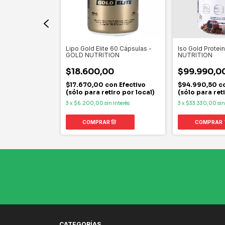
 Size 5 Lb -
Lipo Gold Elite 60 Cápsulas -
Iso Gold Protei
ON
GOLD NUTRITION
NUTRITION
0
$18.600,00
$99.990,0
on
Efectivo
$17.670,00
con
Efectivo
$94.990,50
c
iro por local)
(sólo para retiro por local)
(sólo para ret
 interés
3
x
$6.200,00
sin interés
3
x
$33.330,00
sin
COMPRAR
CATEGORÍAS