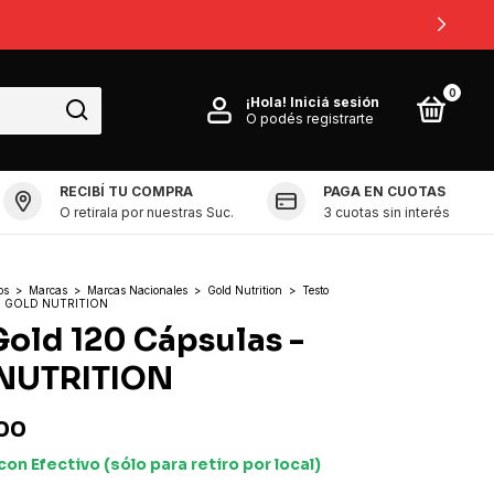
0
¡Hola!
Iniciá sesión
O podés registrarte
RECIBÍ TU COMPRA
PAGA EN CUOTAS
O retirala por nuestras Suc.
3 cuotas sin interés
os
>
Marcas
>
Marcas Nacionales
>
Gold Nutrition
>
Testo
 - GOLD NUTRITION
Gold 120 Cápsulas -
NUTRITION
00
con
Efectivo (sólo para retiro por local)