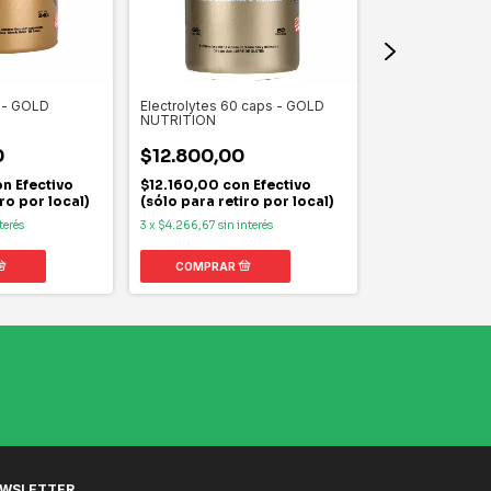
 - GOLD
Electrolytes 60 caps - GOLD
Creatina Monohi
NUTRITION
GOLD NUTRITI
0
$12.800,00
$25.970,00
on
Efectivo
$12.160,00
con
Efectivo
$24.671,50
co
ro por local)
(sólo para retiro por local)
(sólo para reti
terés
3
x
$4.266,67
sin interés
3
x
$8.656,67
sin in
WSLETTER