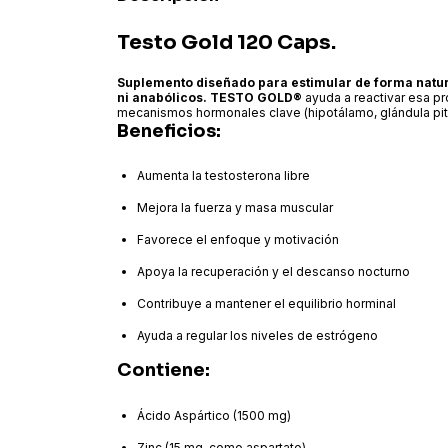
Testo Gold 120 Caps.
Suplemento diseñado para estimular de forma natura
ni anabólicos.
TESTO GOLD®
ayuda a reactivar esa pr
mecanismos hormonales clave (hipotálamo, glándula pitui
Beneficios:
Aumenta la testosterona libre
Mejora la fuerza y masa muscular
Favorece el enfoque y motivación
Apoya la recuperación y el descanso nocturno
Contribuye a mantener el equilibrio horminal
Ayuda a regular los niveles de estrógeno
Contiene:
Ácido Aspártico (1500 mg)
Zinc (15 mg, como aspartato)