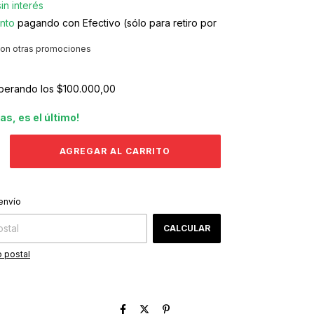
sin interés
nto
pagando con Efectivo (sólo para retiro por
on otras promociones
perando los
$100.000,00
das, es el último!
CAMBIAR CP
 CP:
envío
CALCULAR
 postal