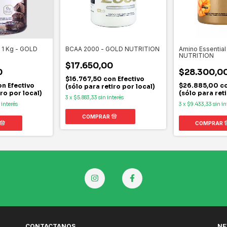
BCAA 2000 - GOLD NUTRITION
Amino Essential
n 1 Kg - GOLD
NUTRITION
$17.650,00
$28.300,0
0
$16.767,50
con
Efectivo
$26.885,00
c
on
Efectivo
(sólo para retiro por local)
(sólo para reti
iro por local)
3
x
$5.883,33
sin interés
3
x
$9.433,33
sin in
 interés
CONTACTANOS
NE