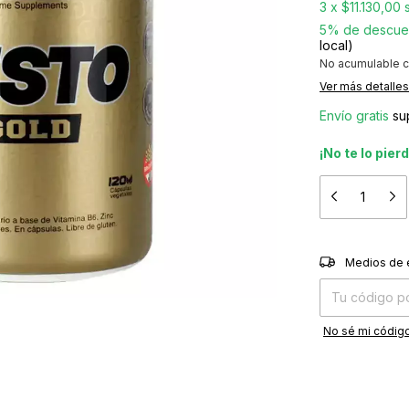
3
x
$11.130,00
5% de descue
local)
No acumulable c
Ver más detalles
Envío gratis
su
¡No te lo pier
Entregas para el
Medios de 
No sé mi código