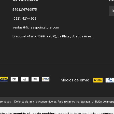
5492216769575
(0221) 421-4923
ventas@fitnesspointstore.com
Diagonal 74 nro: 1099 (esq 6), La Plata , Buenos Aires.
Medios de envío
eservados.
Defensa de las y los consumidores. Para reclamos
ingresá acá.
/
Botón de arrep
ste sitio
aceptás el uso de cookies
para agilizar tu experiencia de compra.