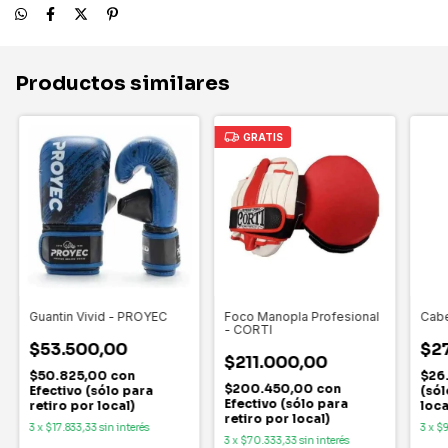
Productos similares
GRATIS
Guantin Vivid - PROYEC
Foco Manopla Profesional
Cabe
- CORTI
$53.500,00
$2
$211.000,00
$50.825,00
con
$26
$200.450,00
con
Efectivo (sólo para
(sól
Efectivo (sólo para
retiro por local)
loca
retiro por local)
3
x
$17.833,33
sin interés
3
x
$9
3
x
$70.333,33
sin interés