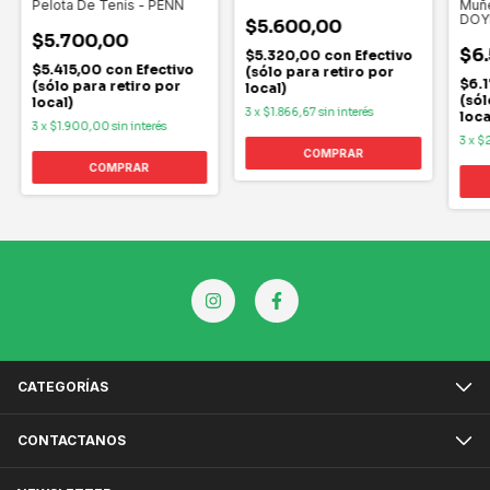
Pelota De Tenis - PENN
Muñe
DOY
$5.600,00
$5.700,00
$6
$5.320,00
con
Efectivo
$5.415,00
con
Efectivo
(sólo para retiro por
$6.
(sólo para retiro por
local)
(sól
local)
3
x
$1.866,67
sin interés
loca
3
x
$1.900,00
sin interés
3
x
$2
CATEGORÍAS
CONTACTANOS